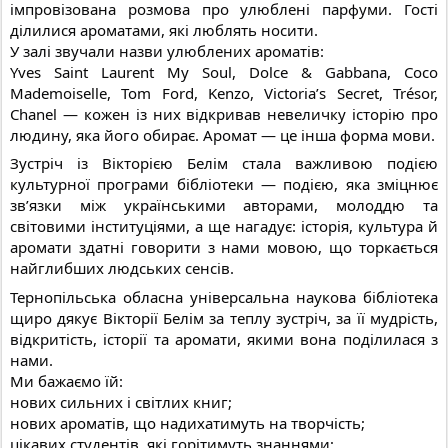
імпровізована розмова про улюблені парфуми. Гості
ділилися ароматами, які люблять носити.
У залі звучали назви улюблених ароматів:
Yves Saint Laurent My Soul, Dolce & Gabbana, Coco
Mademoiselle, Tom Ford, Kenzo, Victoria’s Secret, Trésor,
Chanel — кожен із них відкривав невеличку історію про
людину, яка його обирає. Аромат — це інша форма мови.
Зустріч із Вікторією Белім стала важливою подією
культурної програми бібліотеки — подією, яка зміцнює
зв’язки між українськими авторами, молоддю та
світовими інституціями, а ще нагадує: історія, культура й
аромати здатні говорити з нами мовою, що торкається
найглибших людських сенсів.
Тернопільська обласна універсальна наукова бібліотека
щиро дякує Вікторії Белім за теплу зустріч, за її мудрість,
відкритість, історії та аромати, якими вона поділилася з
нами.
Ми бажаємо їй:
нових сильних і світлих книг;
нових ароматів, що надихатимуть на творчість;
цікавих студентів, які горітимуть знаннями;