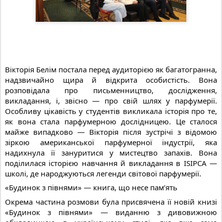
Вікторія Белім постала перед аудиторією як багатогранна,
надзвичайно щира й відкрита особистість. Вона
розповідала про письменництво, дослідження,
викладання, і, звісно — про свій шлях у парфумерії.
Особливу цікавість у студентів викликала історія про те,
як вона стала парфумерною дослідницею. Це сталося
майже випадково — Вікторія після зустрічі з відомою
зіркою американської парфумерної індустрії, яка
надихнула її зануритися у мистецтво запахів. Вона
поділилася історією навчання й викладання в ISIPCA —
школі, де народжуються легенди світової парфумерії.
«Будинок з півнями» — книга, що несе памʼять
Окрема частина розмови була присвячена її новій книзі
«Будинок з півнями» — виданню з дивовижною