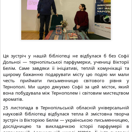
Ця зустріч у нашій бібліотеці не відбулася б без Софії
Дольної — тернопільської парфумерки, учениці Вікторії
Белім. Саме завдяки її ініціативі, теплій комунікації та
щирому бажанню подарувати місту цю подію ми мали
честь приймати письменницю світового рівня у
Тернополі. Ми щиро дякуємо Софії за цей місток, який
вона побудувала між Тернополем і світовим мистецтвом
ароматів.
25 листопада в Тернопільській обласній універсальній
науковій бібліотеці відбулася тепла й змістовна творча
зустріч із Вікторією Белім — українською письменницею,
дослідницею та викладачкою історії парфумерії в