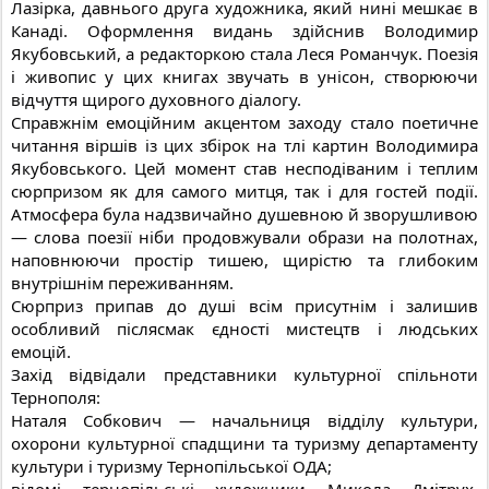
Лазірка, давнього друга художника, який нині мешкає в
Канаді. Оформлення видань здійснив Володимир
Якубовський, а редакторкою стала Леся Романчук. Поезія
і живопис у цих книгах звучать в унісон, створюючи
відчуття щирого духовного діалогу.
Справжнім емоційним акцентом заходу стало поетичне
читання віршів із цих збірок на тлі картин Володимира
Якубовського. Цей момент став несподіваним і теплим
сюрпризом як для самого митця, так і для гостей події.
Атмосфера була надзвичайно душевною й зворушливою
— слова поезії ніби продовжували образи на полотнах,
наповнюючи простір тишею, щирістю та глибоким
внутрішнім переживанням.
Сюрприз припав до душі всім присутнім і залишив
особливий післясмак єдності мистецтв і людських
емоцій.
Захід відвідали представники культурної спільноти
Тернополя:
Наталя Собкович — начальниця відділу культури,
охорони культурної спадщини та туризму департаменту
культури і туризму Тернопільської ОДА;