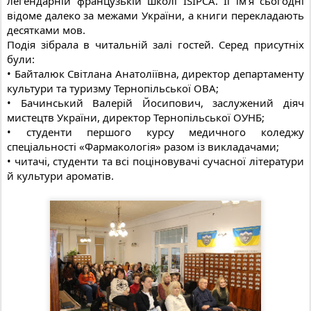
легендарній французькій школі ISIPCA. Її ім’я сьогодні
відоме далеко за межами України, а книги перекладають
десятками мов.
Подія зібрала в читальній залі гостей. Серед присутніх
були:
• Байталюк Світлана Анатоліївна, директор департаменту
культури та туризму Тернопільської ОВА;
• Бачинський Валерій Йосипович, заслужений діяч
мистецтв України, директор Тернопільської ОУНБ;
• студенти першого курсу медичного коледжу
спеціальності «Фармакологія» разом із викладачами;
• читачі, студенти та всі поціновувачі сучасної літератури
й культури ароматів.