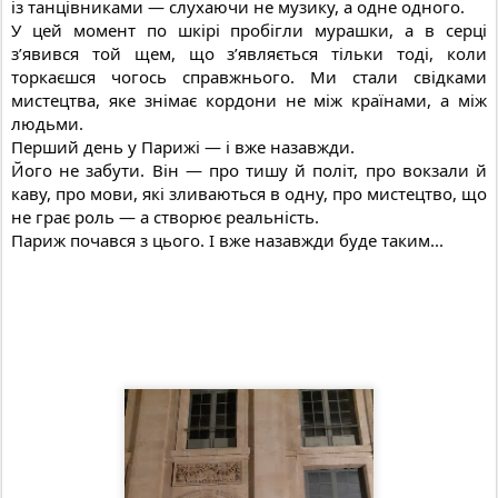
із танцівниками — слухаючи не музику, а одне одного.
У цей момент по шкірі пробігли мурашки, а в серці
з’явився той щем, що з’являється тільки тоді, коли
торкаєшся чогось справжнього. Ми стали свідками
мистецтва, яке знімає кордони не між країнами, а між
людьми.
Перший день у Парижі — і вже назавжди.
Його не забути. Він — про тишу й політ, про вокзали й
каву, про мови, які зливаються в одну, про мистецтво, що
не грає роль — а створює реальність.
Париж почався з цього. І вже назавжди буде таким...