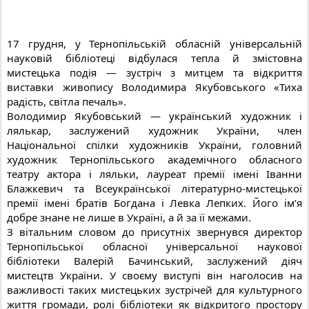
17 грудня, у Тернопільській обласній універсальній
науковій бібліотеці відбулася тепла й змістовна
мистецька подія — зустріч з митцем та відкриття
виставки живопису Володимира Якубовського «Тиха
радість, світла печаль».
Володимир Якубовський — український художник і
лялькар, заслужений художник України, член
Національної спілки художників України, головний
художник Тернопільського академічного обласного
театру актора і ляльки, лауреат премії імені Іванни
Блажкевич та Всеукраїнської літературно-мистецької
премії імені братів Богдана і Левка Лепких. Його ім’я
добре знане не лише в Україні, а й за її межами.
З вітальним словом до присутніх звернувся директор
Тернопільської обласної універсальної наукової
бібліотеки Валерій Бачинський, заслужений діяч
мистецтв України. У своєму виступі він наголосив на
важливості таких мистецьких зустрічей для культурного
життя громади, ролі бібліотеки як відкритого простору