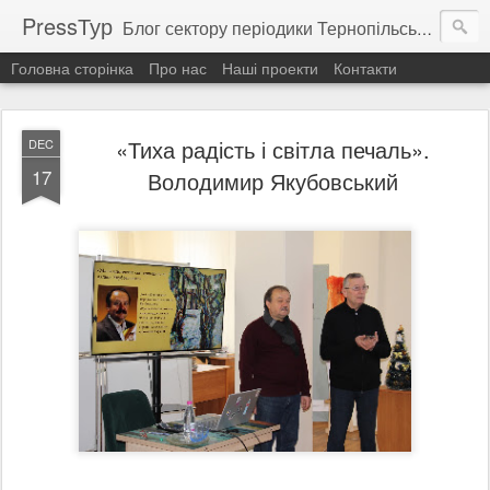
PressТур
Блог сектору періодики Тернопільської ОУНБ
Головна сторінка
Про нас
Наші проекти
Контакти
«Тиха радість і світла печаль».
DEC
17
Володимир Якубовський