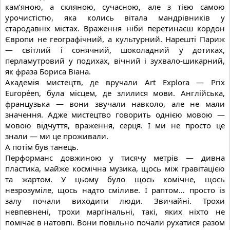
кам’яною, а скляною, сучасною, але з
тією самою
урочистістю, яка колись вітала мандрівників у
стародавніх містах. Враження ніби перетинаєш кордон
Європи не географічний, а культурний. Нарешті Париж
— світлий і сонячний, шоколадний у дотиках,
перламутровий у подихах, вічний і зухвало-шикарний,
як фраза Бориса Віана.
Академія мистецтв, де вручали Art Explora — Prix
Européen, була місцем, де злилися мови. Англійська,
французька — вони звучали навколо, але не мали
значення. Адже мистецтво говорить однією мовою —
мовою відчуття, враження, серця. І ми не просто це
знали — ми це проживали.
А потім був танець.
Перформанс довжиною у тисячу метрів — дивна
пластика, майже космічна музика, щось між гравітацією
та жартом. У цьому було щось комічне, щось
незрозуміле, щось надто сміливе. І раптом… просто із
залу почали виходити люди. Звичайні. Трохи
невпевнені, трохи маргінальні, такі, яких ніхто не
помічає в натовпі. Вони повільно почали рухатися разом