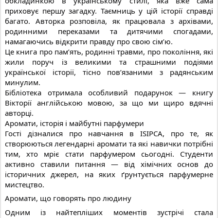
обкладинкою в українському стилі, яка вже сама
приховує першу загадку. Таємниць у цій історії справді
багато. Авторка розповіла, як працювала з архівами,
родинними переказами та дитячими спогадами,
намагаючись відкрити правду про свою сім’ю.
Це книга про пам’ять, родинні травми, про покоління, які
жили поруч із великими та страшними подіями
української історії, тісно пов’язаними з радянським
минулим.
Бібліотека отримала особливий подарунок — книгу
Вікторії англійською мовою, за що ми щиро вдячні
авторці.
Аромати, історія і майбутні парфумери
Гості дізналися про навчання в ISIPCA, про те, як
створюються легендарні аромати та які навички потрібні
тим, хто мріє стати парфумером сьогодні. Студенти
активно ставили питання — від хімічних основ до
історичних джерел, на яких ґрунтується парфумерне
мистецтво.
Аромати, що говорять про людину
Одним із найтепліших моментів зустрічі стала