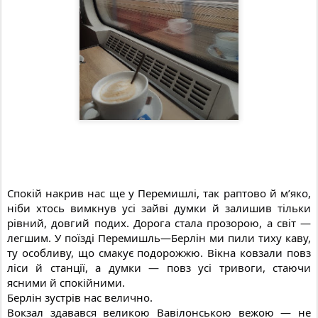
Спокій накрив нас ще у Перемишлі, так раптово й м’яко,
ніби хтось вимкнув усі зайві думки й залишив тільки
рівний, довгий подих. Дорога стала прозорою, а світ —
легшим. У поїзді Перемишль—Берлін ми пили тиху каву,
ту особливу, що смакує подорожжю. Вікна ковзали повз
ліси й станції, а думки — повз усі тривоги, стаючи
ясними й спокійними.
Берлін зустрів нас велично.
Вокзал здавався великою Вавілонською вежою — не