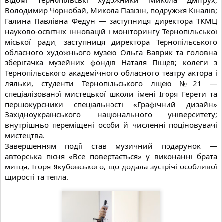
відомі тернопільські художники Микола Дмітрух,
Володимир Чорнобай, Микола Пазізін, подружжя Кіналів;
Галина Павлівна Федун — заступниця директора ТКМЦ
науково-освітніх інновацій і моніторингу Тернопільської
міської ради;
заступниця директора Тернопільського
обласного художнього музею Ольга Ваврик та головна
зберігачка музейних фондів Наталя Піщев;
колеги з
Тернопільського академічного обласного театру актора і
ляльки, студенти Тернопільського ліцею №21 —
спеціалізованої мистецької школи імені Ігоря Герети та
першокурсники спеціальності «Графічний дизайн»
Західноукраїнського національного університету;
внутрішньо переміщені особи й численні поціновувачі
мистецтва.
Завершенням події став музичний подарунок —
авторська пісня «Все повертається» у виконанні брата
митця, Ігоря Якубовського, що додала зустрічі особливої
щирості та тепла.