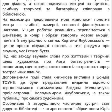
для діалогу, а також подякував митцеві за щирість,
глибину творчості та багаторічну співпрацю з
бібліотекою.
На експозиція представлено нові живописні полотна
митця — глибокі, камерні, сповнені філософського
настрою. У цих роботах реальність переплітається з
фантазією, а колір і образи говорять мовою емоцій,
пам’яті й внутрішнього світла. Картини Якубовського —
це не просто візуальні сюжети, а тихі роздуми про
людину, час і сенси буття.
Під час заходу звучали слова про життєвий і творчий
шлях художника, про його багатогранність —
живописця, сценографа, книжкового ілюстратора, творця
театральних ляльок.
Доповненням події стала книжкова виставка з фондів
ТОУНБ, де були представлені видання відомого
тернопільського письменника Богдана Мельничука,
проілюстровані Володимиром Якубовським, а також
публікації про самого художника.
Особливою й зворушливою частиною зустрічі став
дарунок бібліотеці — чотири поетичні збірки поета Юрія